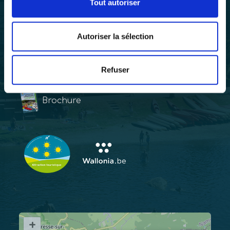
Tout autoriser
CONTACT
Autoriser la sélection
Tel. :
+32 61 50 03 81
Email :
recrealle@recrealle.com
Refuser
Candidature 2026
Brochure
+