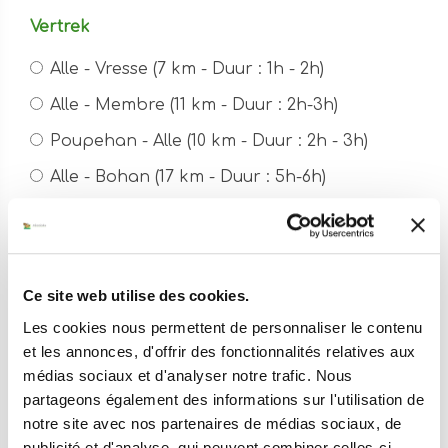
Vertrek
Alle - Vresse (7 km - Duur : 1h - 2h)
Alle - Membre (11 km - Duur : 2h-3h)
Poupehan - Alle (10 km - Duur : 2h - 3h)
Alle - Bohan (17 km - Duur : 5h-6h)
Vertrek uren
10h
11h
12h
13h
14h
15h
16h
Ce site web utilise des cookies.
Date
Les cookies nous permettent de personnaliser le contenu
et les annonces, d'offrir des fonctionnalités relatives aux
médias sociaux et d'analyser notre trafic. Nous
partageons également des informations sur l'utilisation de
notre site avec nos partenaires de médias sociaux, de
publicité et d'analyse, qui peuvent combiner celles-ci