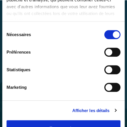
avec d'autres informations que vous leur avez fournies
ou qu'ils ont collectées lors de votre utilisation de leurs
services.
Sélection
Nécessaires
du
consentement
Préférences
Location de kayak canoé sur la Semois
Rue Léon Henrard, 16
Statistiques
5550 Alle-sur-Semois
Ardennes belges
Marketing
Afficher les détails